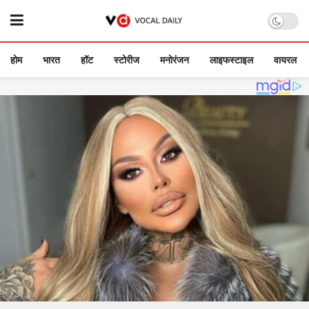
होम
भारत
हॉट
स्टोरीज
मनोरंजन
लाइफस्टाइल
वायरल